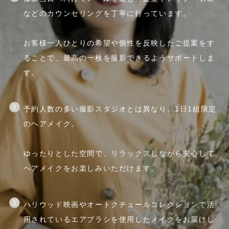
などのカウンセリングを丁寧に行っています。
お客様一人ひとりの希望や個性を反映したご提案をす
ることで、最高の一枚を撮影できるようサポートしま
す。
予約人数の多い撮影スタジオとは異なり、1日1組限定
のヘアメイク。
ゆったりとした空間で、リラックスしながら安心して
ヘアメイクをお楽しみいただけます。
ハリウッド映画やオートクチュールコレクションで活
用されているエアブラシを使用したメイクをお届けし