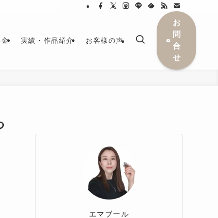
お
問
料金
実績・作品紹介
お客様の声
合
せ
つ
エマブール
。