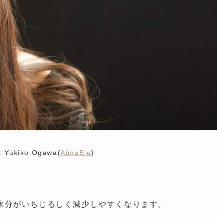
: Yukiko Ogawa(
AimaBle
)
水分がいちじるしく減少しやすくなります。