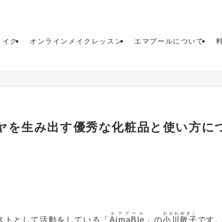
メイク
オンラインメイクレッスン
エマブールについて
ヤを生み出す優秀な化粧品と使い方に
エマブール
おがわゆきこ
ストとして活動をしている「
AimaBle
」の
小川敬子
です