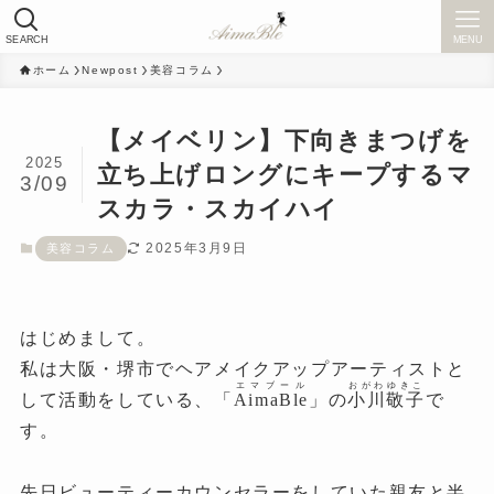
SEARCH
MENU
ホーム
Newpost
美容コラム
【メイベリン】下向きまつげを
2025
立ち上げロングにキープするマ
3/09
スカラ・スカイハイ
2025年3月9日
美容コラム
はじめまして。
私は大阪・堺市でヘアメイクアップアーティストと
エマブール
おがわゆきこ
して活動をしている、「
AimaBle
」の
小川敬子
で
す。
先日ビューティーカウンセラーをしていた親友と半