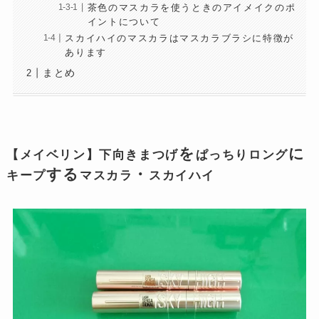
茶色のマスカラを使うときのアイメイクのポ
イントについて
スカイハイのマスカラはマスカラブラシに特徴が
あります
まとめ
を
に
【メイベリン】下向きまつげ
ぱっちりロング
する
・
キープ
マスカラ
スカイハイ