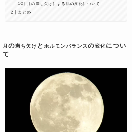
月の満ち欠けによる肌の変化について
まとめ
の
と
の
につい
月
満ち欠け
ホルモンバランス
変化
て