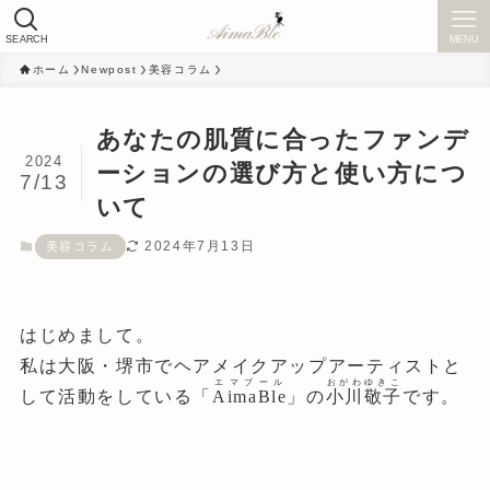
SEARCH
MENU
ホーム
Newpost
美容コラム
あなたの肌質に合ったファンデ
2024
ーションの選び方と使い方につ
7/13
いて
2024年7月13日
美容コラム
はじめまして。
私は大阪・堺市でヘアメイクアップアーティストと
エマブール
おがわゆきこ
して活動をしている「
AimaBle
」の
小川敬子
です。