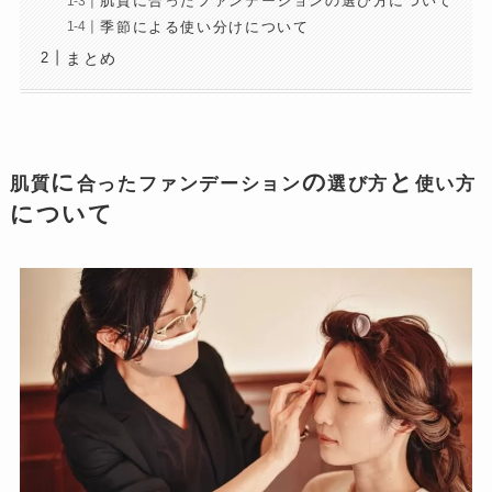
肌質に合ったファンデーションの選び方について
季節による使い分けについて
まとめ
に
の
と
肌質
合ったファンデーション
選び方
使い方
について