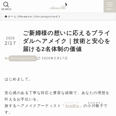
SEARCH
MENU
ホーム
Newpost
Uncategorized
ご新婦様の想いに応えるブライ
2026
ダルヘアメイク｜技術と安心を
2/17
届ける2名体制の価値
2026年2月17日
Uncategorized
はじめまして。
安心感のある丁寧な対応と豊富な経験で、あなたの理想を
叶えるお手伝いを。
エマブール
おがわゆきこ
旅するヘアメイクアーティスト「
AimBle
」の
小川敬子
で
す。