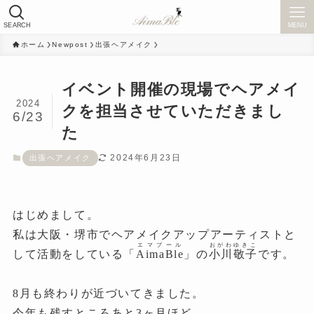
SEARCH
MENU
ホーム
Newpost
出張ヘアメイク
イベント開催の現場でヘアメイ
2024
クを担当させていただきまし
6/23
た
2024年6月23日
出張ヘアメイク
はじめまして。
私は大阪・堺市でヘアメイクアップアーティストと
エマブール
おがわゆきこ
して活動をしている「
AimaBle
」の
小川敬子
です。
8月も終わりが近づいてきました。
今年も残すところあと3ヶ月ほど。