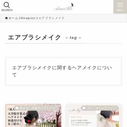
SEARCH
MENU
ホーム
Newpost
エアブラシメイク
エアブラシメイク
– tag –
エアブラシメイクに関するヘアメイクについ
て
成人式・卒業式ヘアメイク
ブライダルヘアメイク