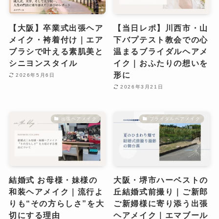
【大阪】卒業式出張ヘア
【当日レポ】川西市・山
メイク・袴着付け｜エア
下バプテスト教会での心
ブラシで叶える素肌美と
温まるブライダルヘアメ
シニヨンスタイル
イク｜おふたりの想いを
形に
2026年5月6日
2026年3月21日
出張ヘアメイク
ブライダルヘアメイク
結婚式 お母様・妹様の
大阪・堺市ハーベストの
和装ヘアメイク｜流行よ
丘結婚式前撮り｜ご新郎
りも“その方らしさ”を大
ご新婦様に寄り添う出張
切にする理由
ヘアメイク｜エマブール