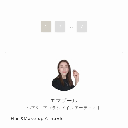
1
2
...
7
エマブール
ヘア&エアブラシメイクアーティスト
Hair&Make-up AimaBle