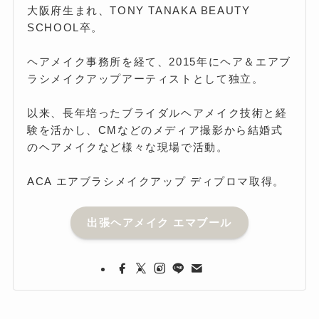
大阪府生まれ、TONY TANAKA BEAUTY
SCHOOL卒。
ヘアメイク事務所を経て、2015年にヘア＆エアブ
ラシメイクアップアーティストとして独立。
以来、長年培ったブライダルヘアメイク技術と経
験を活かし、CMなどのメディア撮影から結婚式
のヘアメイクなど様々な現場で活動。
ACA エアブラシメイクアップ ディプロマ取得。
出張ヘアメイク エマブール