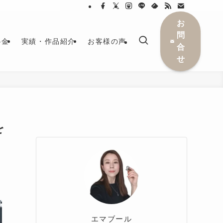
お
問
料金
実績・作品紹介
お客様の声
合
せ
を
エマブール