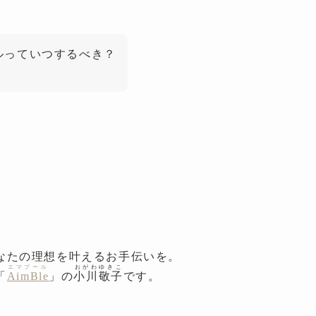
ルっていつするべき？
。
なたの理想を叶えるお手伝いを。
エマブール
おがわゆきこ
「
AimBle
」の
小川敬子
です。