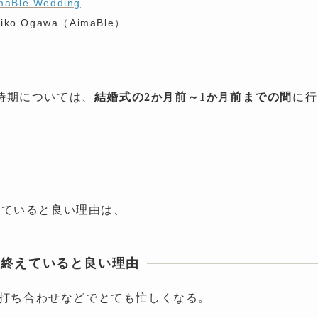
maBle Wedding
kiko Ogawa（AimaBle）
時期については、
結婚式の2
前～1
前までの間
に行
か月
か月
えていると良い理由は、
を終えていると良い理由
や打ち合わせなどでとても忙しくなる。