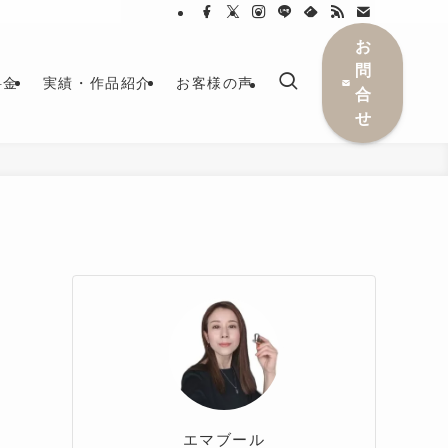
お
問
料金
実績・作品紹介
お客様の声
合
せ
エマブール