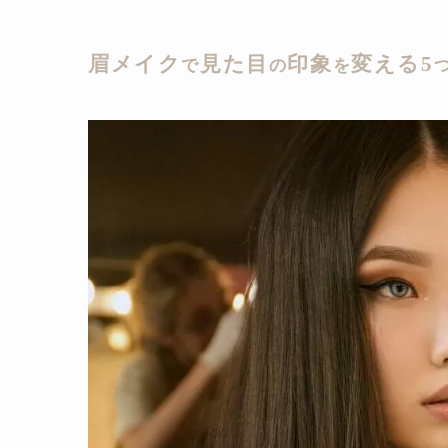
眉メイク
見た目
印象
変える5
で
の
を