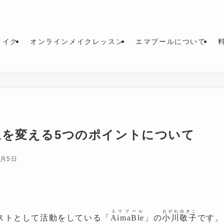
メイク
オンラインメイクレッスン
エマブールについて
象を変える5つのポイントについて
0月5日
エマブール
おがわゆきこ
ストとして活動をしている「
AimaBle
」の
小川敬子
です。