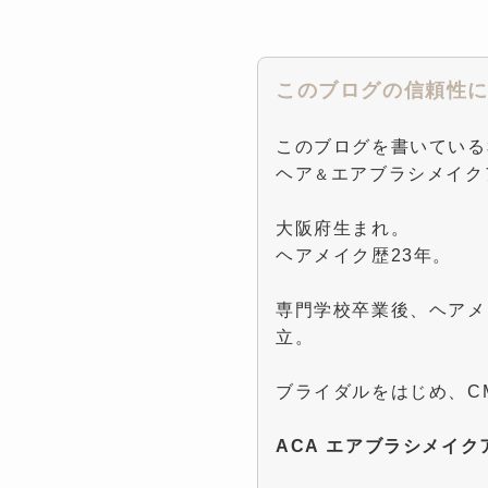
このブログの信頼性
このブログを書いている
ヘア
エアブラシメイク
＆
大阪府生まれ。
ヘアメイク歴23年。
専門学校卒業後、ヘアメ
立。
ブライダルをはじめ、C
ACA エアブラシメイ