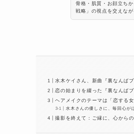
骨格・肌質・お顔立ちか
戦略」の視点を交えなが
水木ケイさん、新曲『裏なんば
恋の始まりを綴った『裏なんば
ヘアメイクのテーマは「恋する
水木さんの優しさに、毎回心が
撮影を終えて：ご縁に、心から