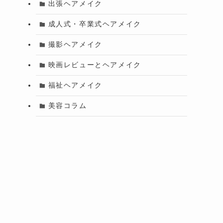
出張ヘアメイク
成人式・卒業式ヘアメイク
撮影ヘアメイク
映画レビューとヘアメイク
福祉ヘアメイク
美容コラム