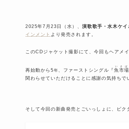
2025年7月23日（水）、
演歌歌手・水木ケイ
インメント
より発売されます。
このCDジャケット撮影にて、今回もヘアメ
いさば
再始動から5
、ファーストシングル『
魚市
年
関わらせていただけることに感謝の気持ちで
そして今回の新曲発売とごいっしょに、ビク