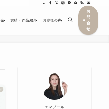
お
問
料金
実績・作品紹介
お客様の声
合
せ
ク
エマブール