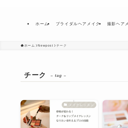
ホーム
ブライダルヘアメイク
撮影ヘア
ホーム
Newpost
チーク
チーク
– tag –
メイクレッスン