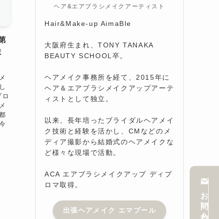
ヘア&エアブラシメイクアーティスト
Hair&Make-up AimaBle
第
大阪府生まれ、TONY TANAKA
ま
BEAUTY SCHOOL卒。
ヘアメイク事務所を経て、2015年に
メ
し
ヘア＆エアブラシメイクアップアーテ
ブロ
ィストとして独立。
メ
都
以来、長年培ったブライダルヘアメイ
今
ク技術と経験を活かし、CMなどのメ
ディア撮影から結婚式のヘアメイクな
ど様々な現場で活動。
ACA エアブラシメイクアップ ディプ
ロマ取得。
お問い合わせ
出張ヘアメイク エマブール