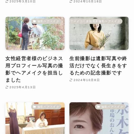
2025年3月10日
2024年10月18日
撮影ヘアメイク
グレースフル・ヘアメイク｜生前遺影撮影ヘアメイク
女性経営者様のビジネス
生前撮影は遺影写真や終
用プロフィール写真の撮
活だけでなく長生きをす
影でヘアメイクを担当し
るための記念撮影です
ました
2024年10月8日
2025年4月13日
撮影ヘアメイク
撮影ヘアメイク