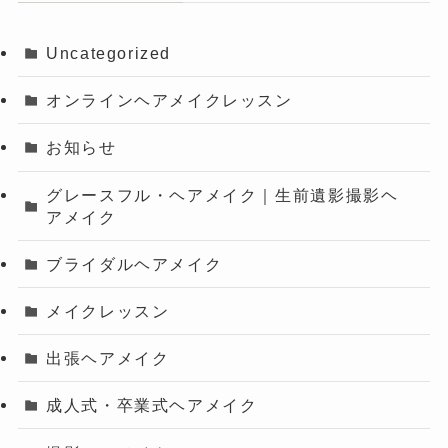
Uncategorized
オンラインヘアメイクレッスン
お知らせ
グレースフル・ヘアメイク｜生前遺影撮影ヘ
アメイク
ブライダルヘアメイク
メイクレッスン
出張ヘアメイク
成人式・卒業式ヘアメイク