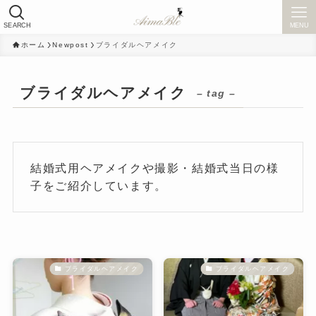
SEARCH
MENU
ホーム
Newpost
ブライダルヘアメイク
ブライダルヘアメイク
– tag –
結婚式用ヘアメイクや撮影・結婚式当日の様
子をご紹介しています。
ブライダルヘアメイク
ブライダルヘアメイク