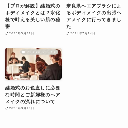
【プロが解説】結婚式の
奈良県へエアブラシによ
ボディメイクとは？水化
るボディメイクの出張ヘ
粧で叶える美しい肌の秘
アメイクに行ってきまし
密
た
2026年5月31日
2024年7月14日
ブライダルヘアメイク
結婚式のお色直しに必要
な時間とご新婦様のヘア
メイクの流れについて
2025年3月10日